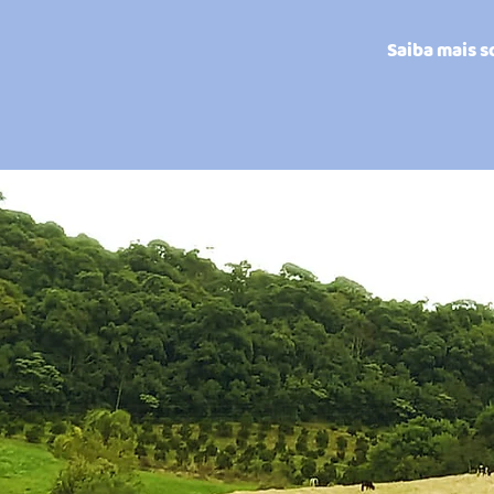
Saiba mais s
L DO
COOPERADO PIÁ
ACESSE OS ÚLTIMOS
ERADO
E INFORMAÇÕES REL