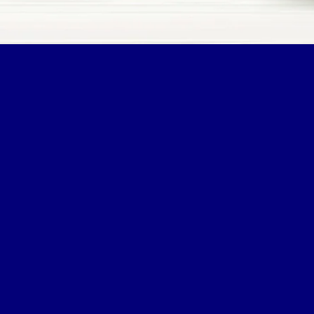
Conheça Nossos
Produtos
Produtos com origem e
procedência, feitos com a
qualidade e o carinho que você
merece.