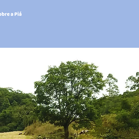
obre a Piá
 COMUNICADOS
EVANTES