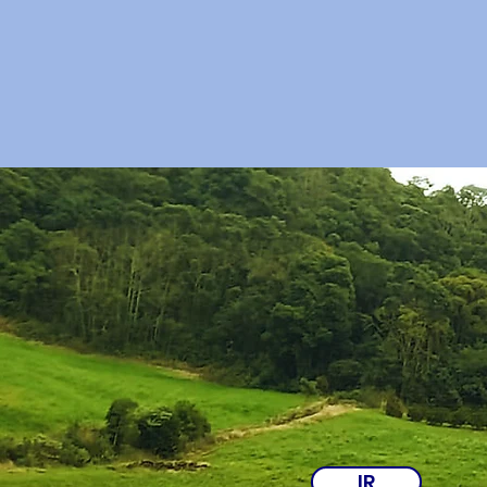
CANA
COOP
IR