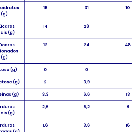
oidratos
16
31
10
(g)
úcares
14
28
ais (g)
úcares
12
24
48
cionados
(g)
tose (g)
0
0
ctose (g)
2
3,9
eínas (g)
3,3
6,6
13
rduras
2,6
5,2
8
ais (g)
rduras
1,8
3,6
18
radas (g)