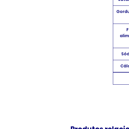
Gordu
F
ali
Sód
Cál