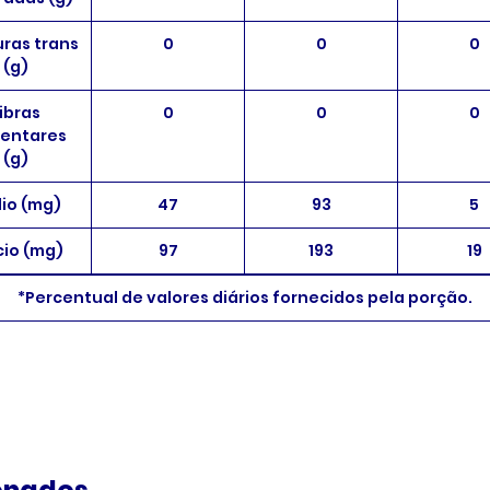
ras trans
0
0
0
(g)
ibras
0
0
0
mentares
(g)
io (mg)
47
93
5
cio (mg)
97
193
19
*Percentual de valores diários fornecidos pela porção.