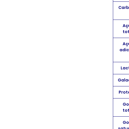
Carb
Aç
tot
Aç
adi
Lac
Gala
Prot
Go
tot
Go
satu