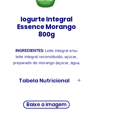
Iogurte Integral
Essence Morango
800g
INGREDIENTES:
Leite integral e/ou
leite integral reconstituído, açúcar,
preparado de morango (açúcar, água,
polpa de morango, amido, corante
natural carmim de cochonilha, aroma
Tabela Nutricional
idêntico ao natural de
morango, acidulante ácido
lático, espessante
INFORMAÇÃO NUTRICIONAL
carboximetilcelulose sódica
Baixe a imagem
e conservador sorbato de potássio),
Porções por embalagem: 4
leite em pó integral, amido modificado,
Porção: 200 g (1 copo)
fermento lácteo (Bifidobacterium
species, Lactobacillus acidophilus,
100
200g
%VD*
Lactobacillus bulgaricus e