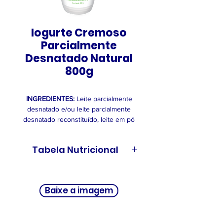
Iogurte Cremoso
Parcialmente
Desnatado Natural
800g
INGREDIENTES:
Leite parcialmente
desnatado e/ou leite parcialmente
desnatado reconstituído, leite em pó
desnatado e fermento lácteo.
ALÉRGICOS: CONTÉM LEITE E
Tabela Nutricional
DERIVADOS. CONTÉM LACTOSE.
NÃO CONTÉM GLÚTEN.
INFORMAÇÃO NUTRICIONAL
Baixe a imagem
Porções por embalagem: 4
Porção: 200 g (1 copo)