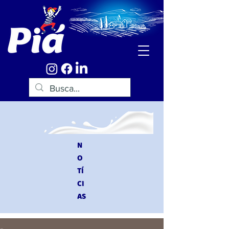
N
O
TÍ
CI
AS