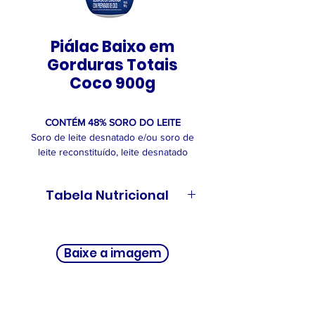
Piálac Baixo em
Gorduras Totais
Coco 900g
CONTÉM 48% SORO DO LEITE
Soro de leite desnatado e/ou soro de
leite reconstituído, leite desnatado
e/ou leite desnatado reconstituído,
açúcar, preparado de coco (açúcar,
Tabela Nutricional
água, leite de coco, amido, coco
ralado, aroma idêntico ao natural de
coco, acidulante ácido lático,
INFORMAÇÃO NUTRICIONAL
espessante carboximetilcelulose
Baixe a imagem
sódica e conservante sorbato de
Porções por embalagem:
potássio), amido modificado, fermento
Cerca de 5
lácteo e espessante gelatina.
Porção: 200 g (1 copo)
ALÉRGICOS: CONTÉM LEITE E